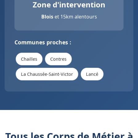
Zone d'intervention
Blois
et 15km alentours
Communes proches :
Chailles
Contres
La Chaussée-Saint-Victor
Lancé
Tous les Corps de Métier à