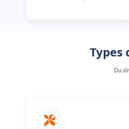
Types 
Du si