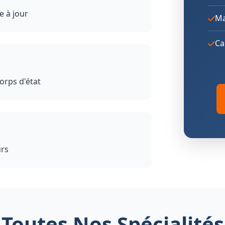
e à jour
Ma
Ca
orps d'état
urs
Toutes Nos Spécialités