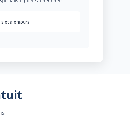
Spécialiste poele / cheminée
is et alentours
tuit
is