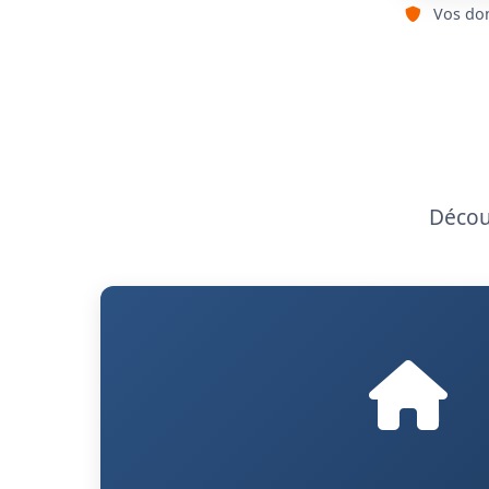
Vos don
Découv