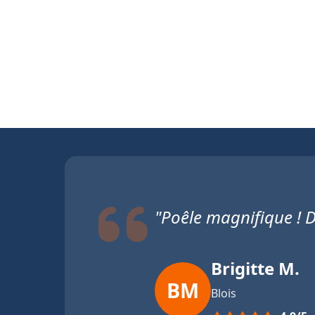
"Poêle magnifique ! D
Brigitte M.
BM
Blois