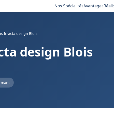
Nos Spécialités
Avantages
Réali
is Invicta design Blois
cta design Blois
rmant