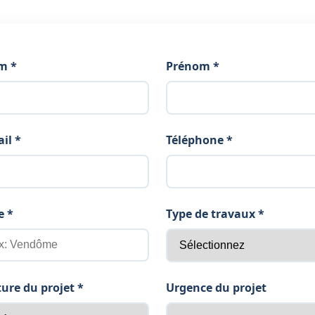
m *
Prénom *
il *
Téléphone *
e *
Type de travaux *
ure du projet *
Urgence du projet