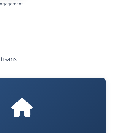
 engagement
rtisans