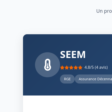
Un prof
SEEM
4.8/5 (4 avis)
RGE
Assurance Décenna