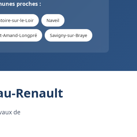
unes proches :
oire-sur-le-Loir
Naveil
nt-Amand-Longpré
Savigny-sur-Braye
eau-Renault
avaux de