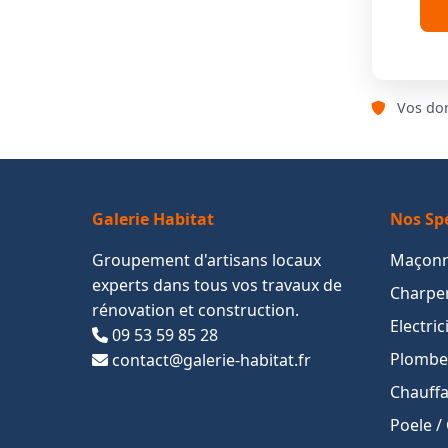
Vos don
Galerie Habitat
Nos Spé
Groupement d'artisans locaux
Maçonn
experts dans tous vos travaux de
Charpen
rénovation et construction.
Electri
09 53 59 85 28
Plomber
contact@galerie-habitat.fr
Chauffa
Poele /