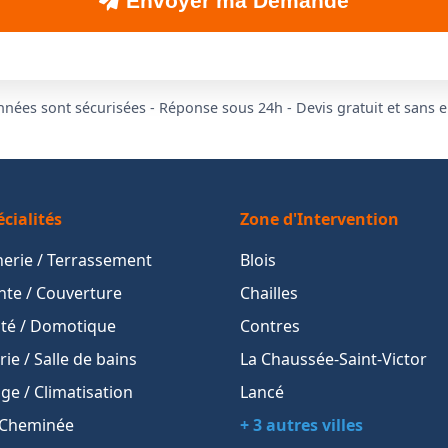
Envoyer ma Demande
nées sont sécurisées - Réponse sous 24h - Devis gratuit et sans
cialités
Zone d'Intervention
erie / Terrassement
Blois
te / Couverture
Chailles
cité / Domotique
Contres
ie / Salle de bains
La Chaussée-Saint-Victor
ge / Climatisation
Lancé
 Cheminée
+ 3 autres villes