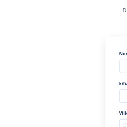
D
No
Ema
Vill