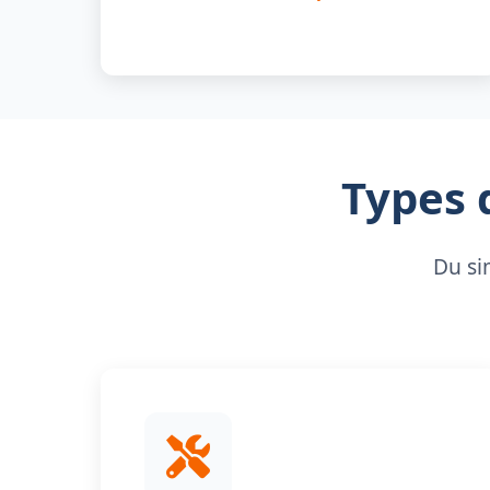
Types 
Du si