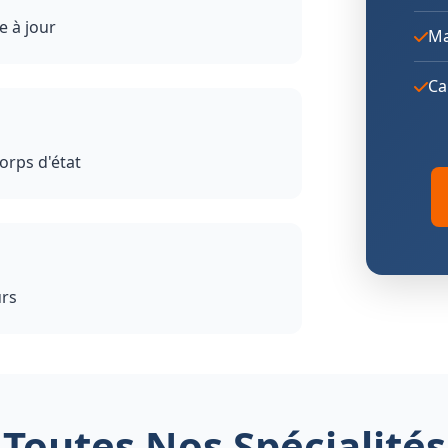
e à jour
Ma
Ca
orps d'état
urs
Toutes Nos Spécialités