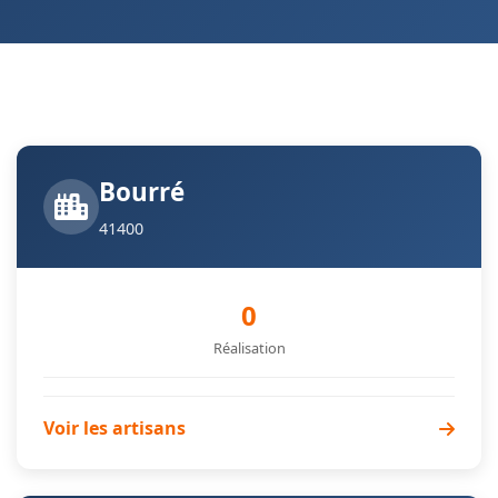
Bourré
41400
0
Réalisation
Voir les artisans